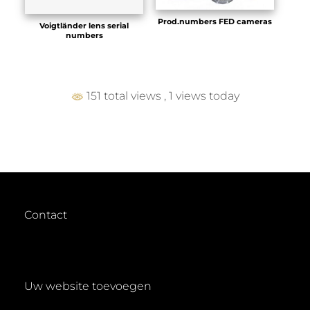
Prod.numbers FED cameras
Voigtländer lens serial
numbers
151 total views
, 1 views today
Contact
Uw website toevoegen