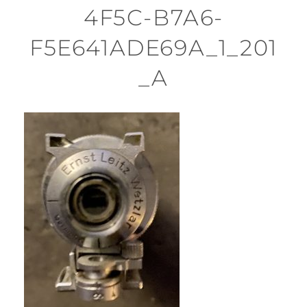
4F5C-B7A6-
F5E641ADE69A_1_201
_A