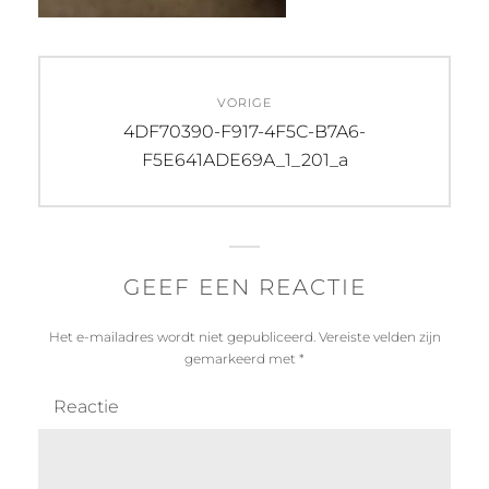
Bericht
VORIGE
navigatie
Vorig
4DF70390-F917-4F5C-B7A6-
bericht:
F5E641ADE69A_1_201_a
GEEF EEN REACTIE
Het e-mailadres wordt niet gepubliceerd.
Vereiste velden zijn
gemarkeerd met
*
Reactie