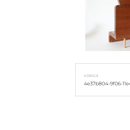
Bericht
VORIGE
navigatie
Vorig
4e37b804-9f06-11
bericht: