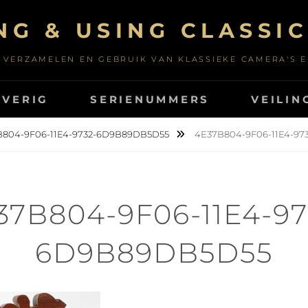
NG & USING CLASSI
 VERZAMELEN EN GEBRUIK VAN KLASSIEKE CAMERA'S 
OVERIG
SERIENUMMERS
VEILIN
B804-9F06-11E4-9732-6D9B89DB5D55
4E37B804-9F06-11E4-9
37B804-9F06-11E4-97
6D9B89DB5D55