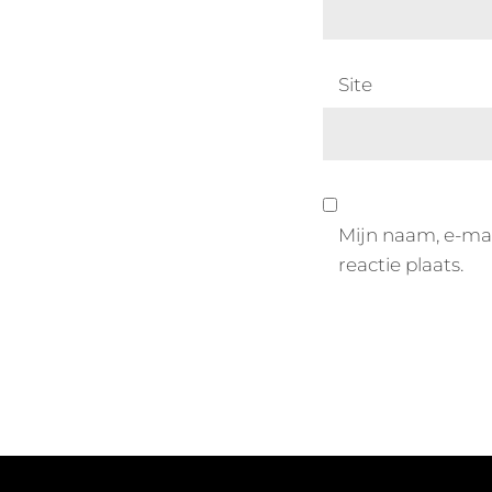
Site
Mijn naam, e-mai
reactie plaats.