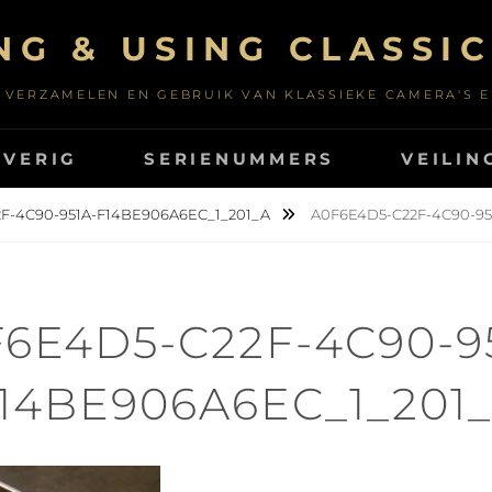
NG & USING CLASSI
 VERZAMELEN EN GEBRUIK VAN KLASSIEKE CAMERA'S 
OVERIG
SERIENUMMERS
VEILIN
F-4C90-951A-F14BE906A6EC_1_201_A
A0F6E4D5-C22F-4C90-95
6E4D5-C22F-4C90-9
14BE906A6EC_1_201