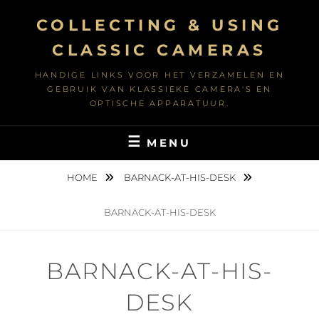
Ga
COLLECTING & USING
naar
de
CLASSIC CAMERAS
inhoud
HANDIGE LINKS VOOR HET VERZAMELEN EN
GEBRUIK VAN KLASSIEKE CAMERA'S EN
OPTISCHE APPARATUUR.
MENU
HOME
BARNACK-AT-HIS-DESK
BARNACK-AT-HIS-DESK
BARNACK-AT-HIS-
DESK