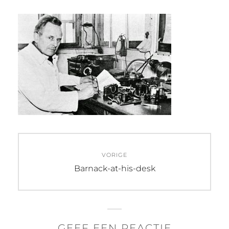
Bericht
VORIGE
navigatie
Vorig
Barnack-at-his-desk
bericht:
GEEF EEN REACTIE