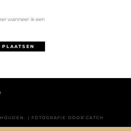
eer wanneer ik een
n
EHOUDEN. | FOTOGRAFIE DOOR
CATCH