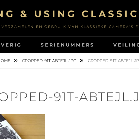
NG & USING CLASSI
 VERZAMELEN EN GEBRUIK VAN KLASSIEKE CAMERA'S 
OVERIG
SERIENUMMERS
VEILIN
HOME
CROPPED-91T-ABTEJL.JPG
CROPPED-91T-ABTEJL.J
OPPED-91T-ABTEJL.