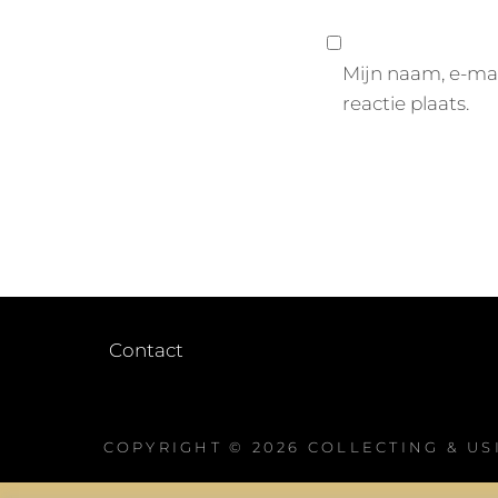
Mijn naam, e-mai
reactie plaats.
Contact
COPYRIGHT © 2026
COLLECTING & US