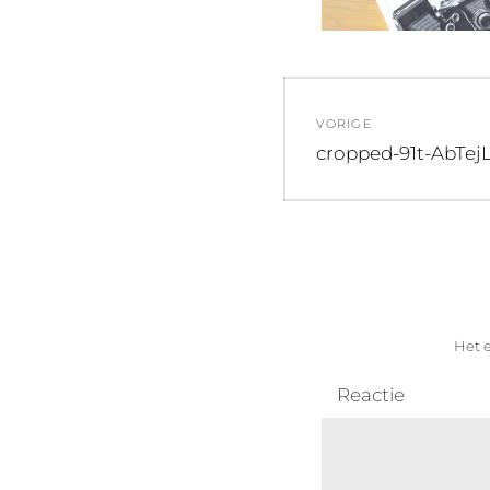
Bericht
VORIGE
navigatie
Vorig
cropped-91t-AbTejL
bericht:
Het e
Reactie