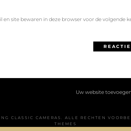
l en site bewaren in deze browser voor de volgende k
Uw website toevoege
ING CLASSIC CAMERAS
. ALLE RECHTEN VOORB
THEMES