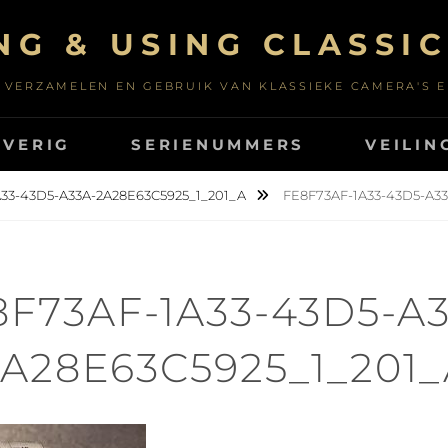
NG & USING CLASSI
 VERZAMELEN EN GEBRUIK VAN KLASSIEKE CAMERA'S 
OVERIG
SERIENUMMERS
VEILIN
33-43D5-A33A-2A28E63C5925_1_201_A
FE8F73AF-1A33-43D5-A33
8F73AF-1A33-43D5-A3
A28E63C5925_1_201