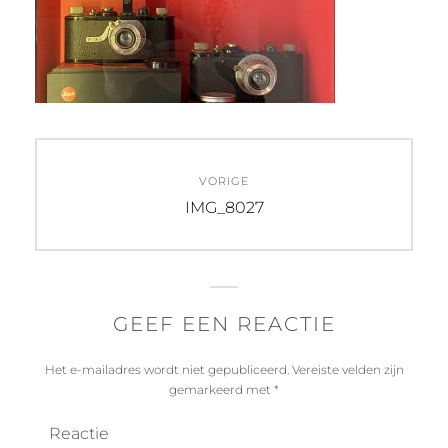
Bericht
VORIGE
navigatie
Vorig
IMG_8027
bericht:
GEEF EEN REACTIE
Het e-mailadres wordt niet gepubliceerd.
Vereiste velden zijn
gemarkeerd met
*
Reactie