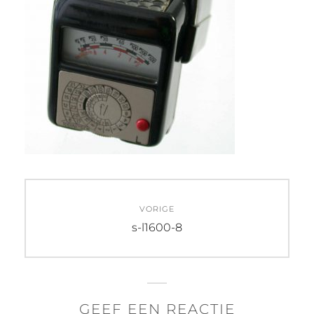
Bericht
VORIGE
navigatie
Vorig
s-l1600-8
bericht:
GEEF EEN REACTIE